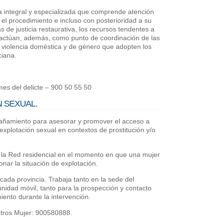
ia integral y especializada que comprende atención
o el procedimiento e incluso con posterioridad a su
e justicia restaurativa, los recursos tendentes a
y actúan, además, como punto de coordinación de las
 violencia doméstica y de género que adopten los
ciana.
imes del delicte – 900 50 55 50
 SEXUAL.
pañamiento para asesorar y promover el acceso a
explotación sexual en contextos de prostitución y/o
 la Red residencial en el momento en que una mujer
onar la situación de explotación.
cada provincia. Trabaja tanto en la sede del
idad móvil, tanto para la prospección y contacto
nto durante la intervención.
ntros Mujer: 900580888.