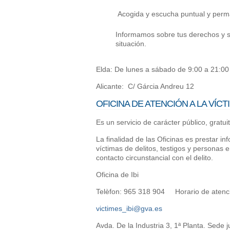
Acogida y escucha puntual y perm
Informamos sobre tus derechos y so
situación.
Elda: De lunes a sábado de 9:00 a 21:00
Alicante: C/ Gárcia Andreu 12
OFICINA DE ATENCIÓN A LA VÍCT
Es un servicio de carácter público, gratuit
La finalidad de las Oficinas es prestar i
víctimas de delitos, testigos y personas
contacto circunstancial con el delito.
Oficina de Ibi
Telèfon: 965 318 904 Horario de atenció
victimes_ibi@gva.es
Avda. De la Industria 3, 1ª Planta. Sede j