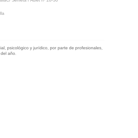
laC/ Senieta l´Aulet nº 28-30
lla
al, psicológico y jurídico, por parte de profesionales,
 del año.