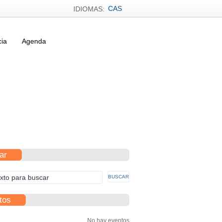
CAS
IDIOMAS:
cia
Agenda
ar
tos
No hay eventos