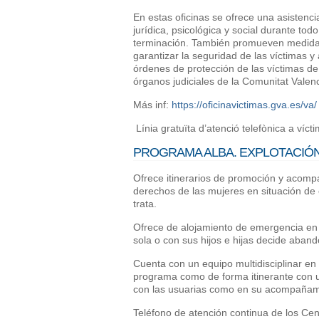
En estas oficinas se ofrece una asistenc
jurídica, psicológica y social durante tod
terminación. También promueven medidas d
garantizar la seguridad de las víctimas 
órdenes de protección de las víctimas de
órganos judiciales de la Comunitat Valen
Más inf:
https://oficinavictimas.gva.es/va/
Línia gratuïta d’atenció telefònica a víct
PROGRAMA ALBA. EXPLOTACIÓN
Ofrece itinerarios de promoción y acom
derechos de las mujeres en situación de 
trata.
Ofrece de alojamiento de emergencia en
sola o con sus hijos e hijas decide aband
Cuenta con un equipo multidisciplinar en 
programa como de forma itinerante con un
con las usuarias como en su acompañamie
Teléfono de atención continua de los Ce